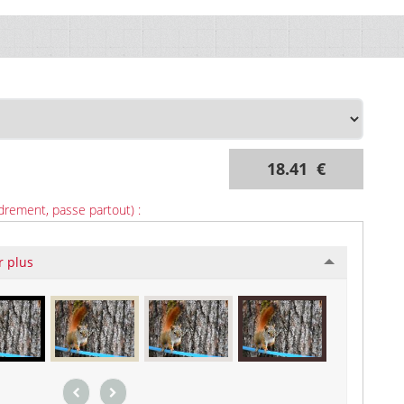
18.41 €
drement, passe partout) :
r plus