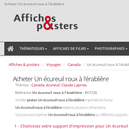
Acheter Un écureuil roux à l'érablière
THÉMATIQUES
AFFICHES DE FILMS
PHOTOGRAPHIES
Affiches & posters
Voyages
Canada
Un écureuil roux à l'érabl
Acheter Un écureuil roux à l'érablière
Thèmes :
Canada
,
écureuil
,
Claude Laprise
,
Référence
Un écureuil roux à l'érablière
: #67236
Acheter
poster Un écureuil roux à l'érablière
imprimée en france.
Un écureuil roux à l'érablière
existe en plusieurs dimensions.
Vous pouvez imprimer
Un écureuil roux à l'érablière
sur différents supports : 
1 - Choisissez votre support d'impression pour Un écureuil r