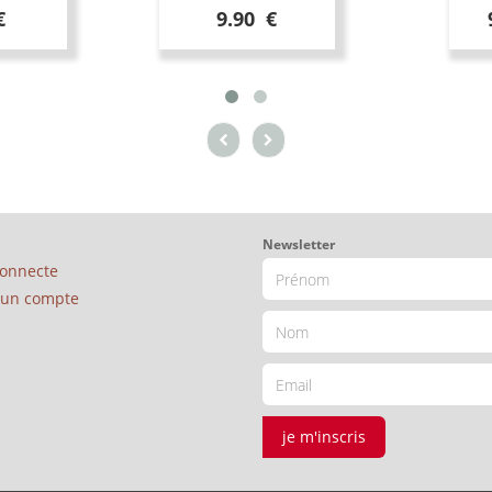
€
9.90 €
Newsletter
connecte
é un compte
je m'inscris