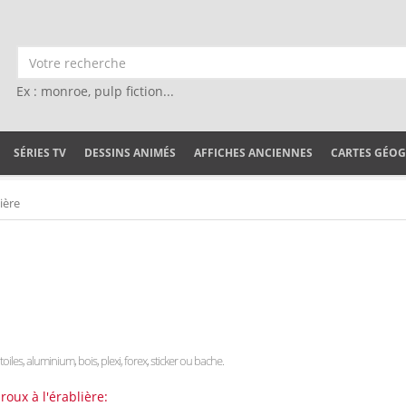
Ex : monroe, pulp fiction...
SÉRIES TV
DESSINS ANIMÉS
AFFICHES ANCIENNES
CARTES GÉO
ière
toiles, aluminium, bois, plexi, forex, sticker ou bache.
oux à l'érablière: