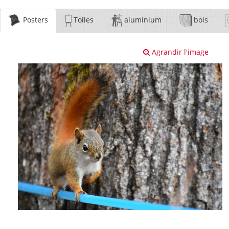
Posters
Toiles
aluminium
bois
Agrandir l'image