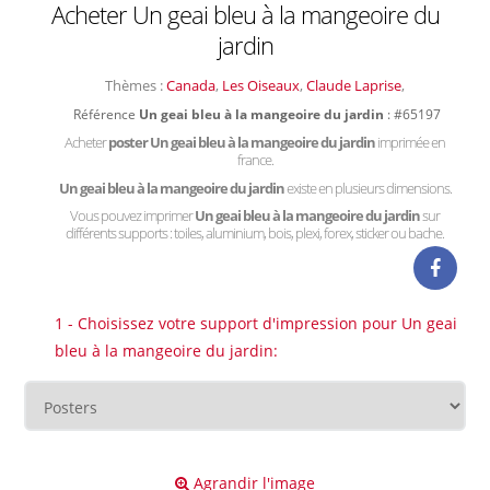
Acheter Un geai bleu à la mangeoire du
jardin
Thèmes :
Canada
,
Les Oiseaux
,
Claude Laprise
,
Référence
Un geai bleu à la mangeoire du jardin
: #65197
Acheter
poster Un geai bleu à la mangeoire du jardin
imprimée en
france.
Un geai bleu à la mangeoire du jardin
existe en plusieurs dimensions.
Vous pouvez imprimer
Un geai bleu à la mangeoire du jardin
sur
différents supports : toiles, aluminium, bois, plexi, forex, sticker ou bache.
1 - Choisissez votre support d'impression pour Un geai
bleu à la mangeoire du jardin:
Agrandir l'image