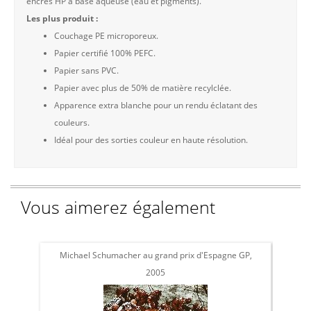
encres HP à base aqueuse (eau et pigments).
Les plus produit :
Couchage PE microporeux.
Papier certifié 100% PEFC.
Papier sans PVC.
Papier avec plus de 50% de matière recylclée.
Apparence extra blanche pour un rendu éclatant des
couleurs.
Idéal pour des sorties couleur en haute résolution.
Vous aimerez également
Michael Schumacher au grand prix d'Espagne GP,
Phot
2005