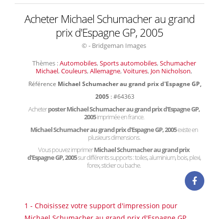
Acheter Michael Schumacher au grand
prix d'Espagne GP, 2005
© - Bridgeman Images
Thèmes :
Automobiles
,
Sports automobiles
,
Schumacher
Michael
,
Couleurs
,
Allemagne
,
Voitures
,
Jon Nicholson
,
Référence
Michael Schumacher au grand prix d'Espagne GP,
2005
: #64363
Acheter
poster Michael Schumacher au grand prix d'Espagne GP,
2005
imprimée en france.
Michael Schumacher au grand prix d'Espagne GP, 2005
existe en
plusieurs dimensions.
Vous pouvez imprimer
Michael Schumacher au grand prix
d'Espagne GP, 2005
sur différents supports : toiles, aluminium, bois, plexi,
forex, sticker ou bache.
1 - Choisissez votre support d'impression pour
Michael Schumacher au grand prix d'Espagne GP,