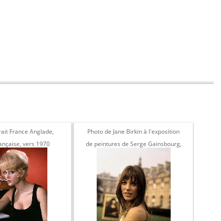
rait France Anglade,
Photo de Jane Birkin à l'exposition
Photo
rançaise, vers 1970
de peintures de Serge Gainsbourg,
Paris 1969