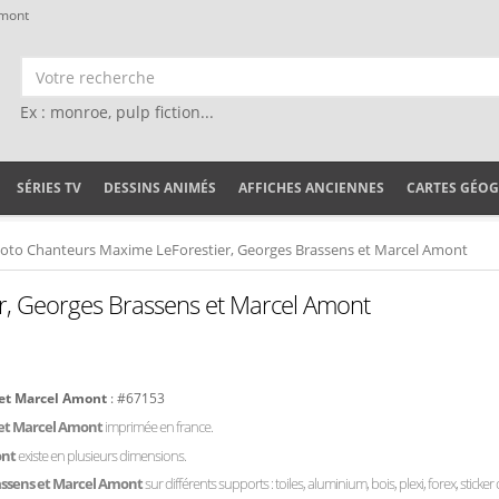
Amont
Ex : monroe, pulp fiction...
SÉRIES TV
DESSINS ANIMÉS
AFFICHES ANCIENNES
CARTES GÉO
oto Chanteurs Maxime LeForestier, Georges Brassens et Marcel Amont
r, Georges Brassens et Marcel Amont
 et Marcel Amont
: #67153
 et Marcel Amont
imprimée en france.
ont
existe en plusieurs dimensions.
assens et Marcel Amont
sur différents supports : toiles, aluminium, bois, plexi, forex, sticke