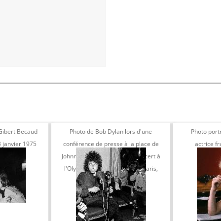
 Gibert Becaud
Photo de Bob Dylan lors d'une
Photo port
3 janvier 1975
conférence de presse à la place de
actrice f
Johnny Hallyday avant son concert à
l'Olympia, Neuilly-sur-Seine, Paris,
23 mai 1966