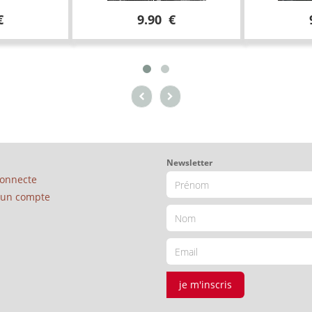
€
9.90 €
Newsletter
connecte
é un compte
je m'inscris