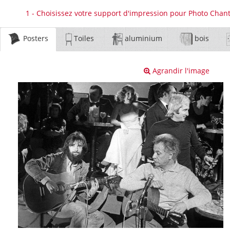
1 - Choisissez votre support d'impression pour Photo Cha
Posters
Toiles
aluminium
bois
Agrandir l'image