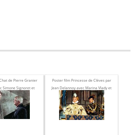
 Chat de Pierre Granier
Poster film Princesse de Clèves par
Pho
c Simone Signoret et
Jean Delannoy avec Marina Vlady et
Denys
n Gabin 1971
Jean Marais 1961