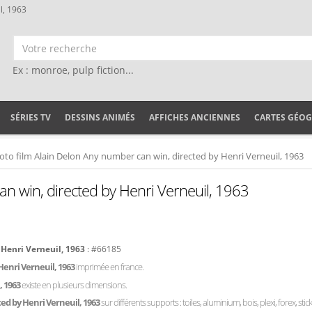
l, 1963
Ex : monroe, pulp fiction...
SÉRIES TV
DESSINS ANIMÉS
AFFICHES ANCIENNES
CARTES GÉO
oto film Alain Delon Any number can win, directed by Henri Verneuil, 1963
n win, directed by Henri Verneuil, 1963
 Henri Verneuil, 1963
: #66185
Henri Verneuil, 1963
imprimée en france.
, 1963
existe en plusieurs dimensions.
ed by Henri Verneuil, 1963
sur différents supports : toiles, aluminium, bois, plexi, forex, sti