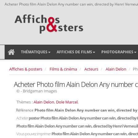
Acheter Photo film Alain Delon Any number can win, directed by Henri Verneui
THÉMATIQUES
AFFICHES DE FILMS
PHOTOGRAPHIES
Affiches & posters
Films & cinéma
Acteurs
Alain Delon
Ph
Acheter Photo film Alain Delon Any number ca
© - Bridgeman Images
Thèmes :
Alain Delon
,
Dole Marcel
,
Référence
Photo film Alain Delon Any number can win, directed by
Acheter
poster Photo film Alain Delon Any number can win, directed by 
Photo film Alain Delon Any number can win, directed by Henri Verneuil
Vous pouvez imprimer
Photo film Alain Delon Any number can win, direct