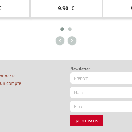
€
9.90 €
Newsletter
connecte
é un compte
je m'inscris