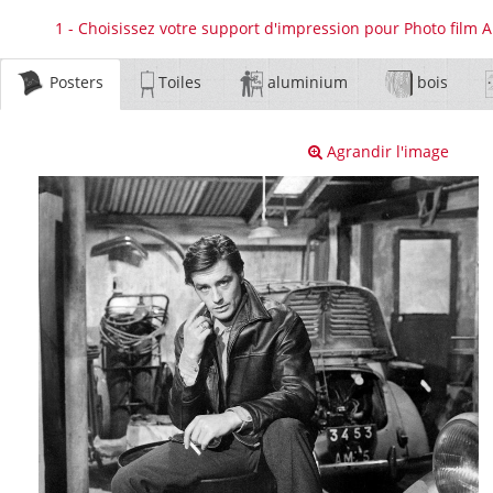
1 - Choisissez votre support d'impression pour Photo film 
Posters
Toiles
aluminium
bois
Agrandir l'image