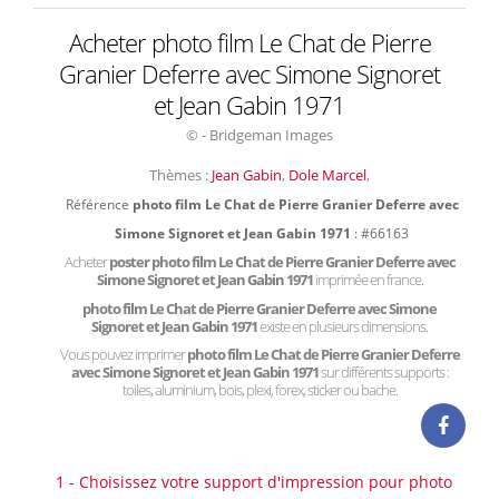
Acheter photo film Le Chat de Pierre
Granier Deferre avec Simone Signoret
et Jean Gabin 1971
© - Bridgeman Images
Thèmes :
Jean Gabin
,
Dole Marcel
,
Référence
photo film Le Chat de Pierre Granier Deferre avec
Simone Signoret et Jean Gabin 1971
: #66163
Acheter
poster photo film Le Chat de Pierre Granier Deferre avec
Simone Signoret et Jean Gabin 1971
imprimée en france.
photo film Le Chat de Pierre Granier Deferre avec Simone
Signoret et Jean Gabin 1971
existe en plusieurs dimensions.
Vous pouvez imprimer
photo film Le Chat de Pierre Granier Deferre
avec Simone Signoret et Jean Gabin 1971
sur différents supports :
toiles, aluminium, bois, plexi, forex, sticker ou bache.
1 - Choisissez votre support d'impression pour photo