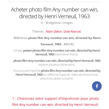
Acheter photo film Any number can win,
directed by Henri Verneuil, 1963
© - Bridgeman Images
Thèmes :
Alain Delon
,
Dole Marcel
,
Référence
photo film Any number can win, directed by Henri
Verneuil, 1963
: #66182
Acheter
poster photo film Any number can win, directed by Henri
Verneuil, 1963
imprimée en france.
photo film Any number can win, directed by Henri Verneuil, 1963
existe en plusieurs dimensions.
Vous pouvez imprimer
photo film Any number can win, directed by
Henri Verneuil, 1963
sur différents supports : toiles, aluminium, bois,
plexi, forex, sticker ou bache.
1 - Choisissez votre support d'impression pour photo
film Any number can win, directed by Henri Verneuil,