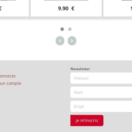
€
9.90 €
Newsletter
connecte
é un compte
je m'inscris