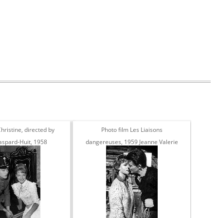
hristine, directed by
Photo film Les Liaisons
Photo
aspard-Huit, 1958
dangereuses, 1959 Jeanne Valerie
de
et Gérard Philipe