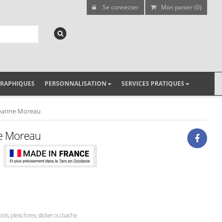
Se connecter
Mon panier (0)
GRAPHIQUES
PERSONNALISATION
SERVICES PRATIQUES
 Jeanne Moreau
ne Moreau
ois, plexi, forex, sticker ou bache.