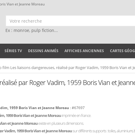
oris Vian et Jeanne Moreau
Ex : monroe, pulp fiction...
SÉRIES TV
DESSINS ANIMÉS
AFFICHES ANCIENNES
CARTES GÉO
 film Les liaisons dangereuses, réalisé par Roger Vadim, 1959 Boris Vian et
 réalisé par Roger Vadim, 1959 Boris Vian et Jean
Vadim, 1959 Boris Vian et Jeanne Moreau
: #67697
dim, 1959 Boris Vian et Jeanne Moreau
imprimée en france.
s Vian et Jeanne Moreau
existe en plusieurs dimensions.
oger Vadim, 1959 Boris Vian et Jeanne Moreau
sur différents supports : toiles, aluminium, b