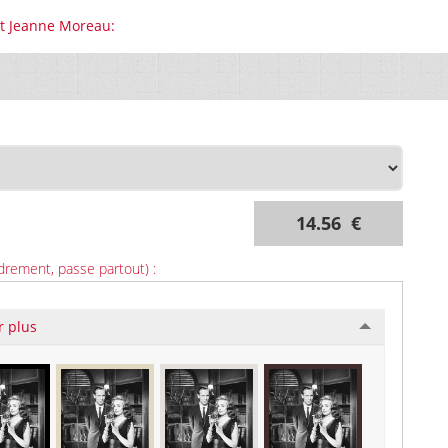
et Jeanne Moreau:
14.56 €
drement, passe partout) :
r plus