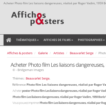
Acheter Photo film Les liaisons dangereuses, réalisé par Roger Vadim, 1959 B
THÉMATIQUES
AFFICHES DE FILMS
PHOTOGRAPHIES
Affiches & posters
Galerie
Artistes
Beauvarlet Serge
Photo
Acheter Photo film Les liaisons dangereuses,
© - Bridgeman Images
Thèmes :
Beauvarlet Serge
,
Référence
Photo film Les liaisons dangereuses, réalisé par Roger 
Acheter
poster Photo film Les liaisons dangereuses, réalisé par Roger Va
Photo film Les liaisons dangereuses, réalisé par Roger Vadim, 1959 Bori
Vous pouvez imprimer
Photo film Les liaisons dangereuses, réalisé par R