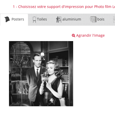
1 - Choisissez votre support d'impression pour Photo film 
Posters
Toiles
aluminium
bois
Agrandir l'image