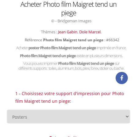
Acheter Photo film Maigret tend un
piege
© - Bridgeman Images
Thèmes :
Jean Gabin
,
Dole Marcel
,
Référence
Photo film Maigret tend un piege
: #66342
Acheter
poster Photo film Maigret tend un piege
imprimée en france.
Photo film Maigret tend un piege
existe en plusieurs dimensions.
Vous pouvez imprimer
Photo film Maigret tend un piege
sur
différents supports : toiles, aluminium, bois, plexi, forex, sticker ou bache.
1 - Choisissez votre support d'impression pour Photo
film Maigret tend un piege: