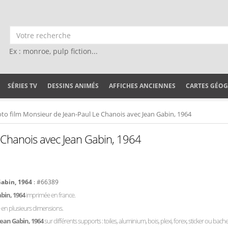
Ex : monroe, pulp fiction...
SÉRIES TV
DESSINS ANIMÉS
AFFICHES ANCIENNES
CARTES GÉO
to film Monsieur de Jean-Paul Le Chanois avec Jean Gabin, 1964
 Chanois avec Jean Gabin, 1964
Gabin, 1964
: #66389
abin, 1964
imprimée en france.
e en plusieurs dimensions.
Jean Gabin, 1964
sur différents supports : toiles, aluminium, bois, plexi, forex, sticker ou bache