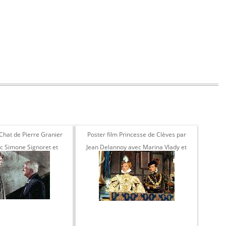
 Chat de Pierre Granier
Poster film Princesse de Clèves par
Pho
c Simone Signoret et
Jean Delannoy avec Marina Vlady et
Denys
n Gabin 1971
Jean Marais 1961