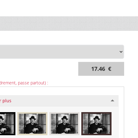
17.46 €
drement, passe partout) :
r plus