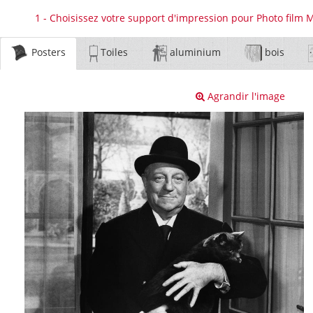
1 - Choisissez votre support d'impression pour Photo film 
Posters
Toiles
aluminium
bois
Agrandir l'image