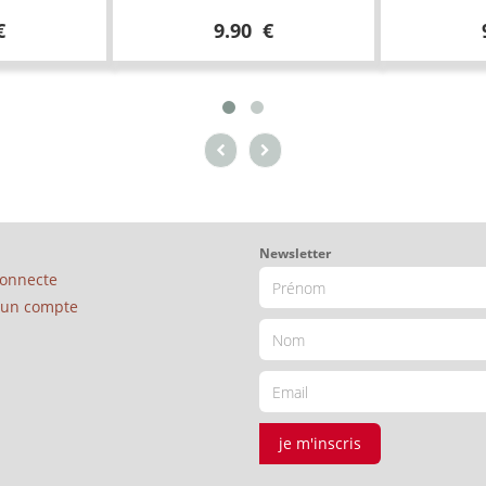
€
9.90 €
Newsletter
connecte
é un compte
je m'inscris