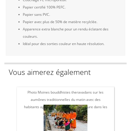
Papier certifié 100% PEFC.
Papier sans PVC.
Papier avec plus de 50% de matière recylclée.
Apparence extra blanche pour un rendu éclatant des
couleurs.
Idéal pour des sorties couleur en haute résolution.
Vous aimerez également
Photo Moines bouddhistes theravadans sur les
Ph
aumônes traditionnelles du matin avec des
habitants agenouillés plaçant la nourriture dans les
bols des moines