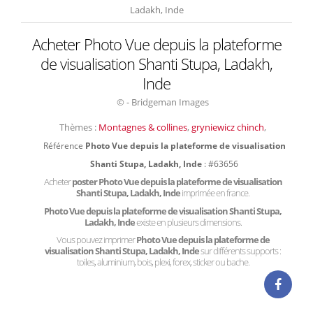
Ladakh, Inde
Acheter Photo Vue depuis la plateforme
de visualisation Shanti Stupa, Ladakh,
Inde
© - Bridgeman Images
Thèmes :
Montagnes & collines
,
gryniewicz chinch
,
Référence
Photo Vue depuis la plateforme de visualisation
Shanti Stupa, Ladakh, Inde
: #63656
Acheter
poster Photo Vue depuis la plateforme de visualisation
Shanti Stupa, Ladakh, Inde
imprimée en france.
Photo Vue depuis la plateforme de visualisation Shanti Stupa,
Ladakh, Inde
existe en plusieurs dimensions.
Vous pouvez imprimer
Photo Vue depuis la plateforme de
visualisation Shanti Stupa, Ladakh, Inde
sur différents supports :
toiles, aluminium, bois, plexi, forex, sticker ou bache.