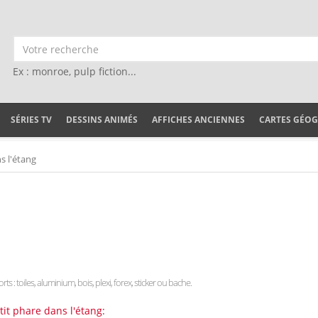
Ex : monroe, pulp fiction...
SÉRIES TV
DESSINS ANIMÉS
AFFICHES ANCIENNES
CARTES GÉO
s l'étang
ts : toiles, aluminium, bois, plexi, forex, sticker ou bache.
tit phare dans l'étang: