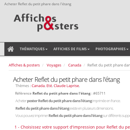
Acheter Reflet du petit phare dans l'étang
THÉMATIQUES
AFFICHES DE FILMS
PHOTOGRAPHIES
Affiches & posters
Voyages
Canada
Reflet du petit phare dan
Acheter Reflet du petit phare dans l'étang
Thèmes :
Canada
,
Eté
,
Claude Laprise
,
Référence
Reflet du petit phare dans l'étang
: #65711
Acheter
poster Reflet du petit phare dans l'étang
imprimée en france.
Reflet du petit phare dans l'étang
existe en plusieurs dimensions.
Vous pouvez imprimer
Reflet du petit phare dans l'étang
sur différents suppor
1 - Choisissez votre support d'impression pour Reflet du pe