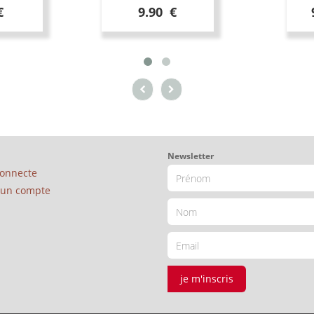
€
9.90 €
Newsletter
connecte
é un compte
je m'inscris