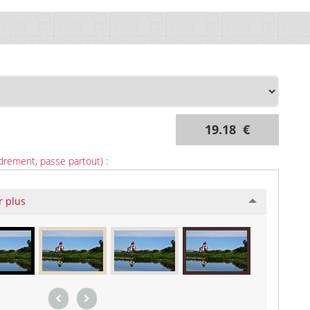
19.18 €
drement, passe partout) :
r plus