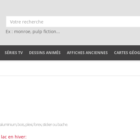
Ex : monroe, pulp fiction...
SÉRIES TV
DESSINS ANIMÉS
AFFICHES ANCIENNES
CARTES GÉO
 aluminium, bois, plexi, forex, sticker ou bache.
 lac en hiver: