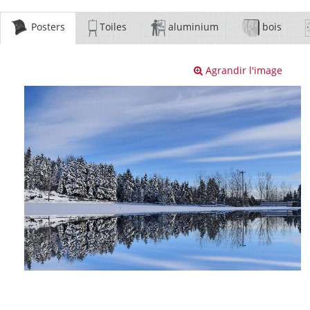
Posters
Toiles
aluminium
bois
Agrandir l'image