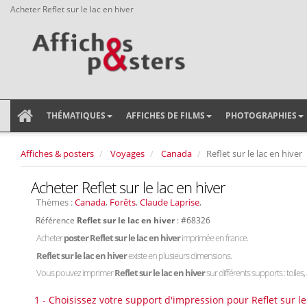
Acheter Reflet sur le lac en hiver
THÉMATIQUES
AFFICHES DE FILMS
PHOTOGRAPHIES
Affiches & posters
Voyages
Canada
Reflet sur le lac en hiver
Acheter Reflet sur le lac en hiver
Thèmes :
Canada
,
Forêts
,
Claude Laprise
,
Référence
Reflet sur le lac en hiver
: #68326
Acheter
poster Reflet sur le lac en hiver
imprimée en france.
Reflet sur le lac en hiver
existe en plusieurs dimensions.
Vous pouvez imprimer
Reflet sur le lac en hiver
sur différents supports : toiles,
1 - Choisissez votre support d'impression pour Reflet sur le