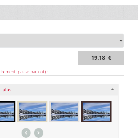
19.18 €
drement, passe partout) :
r plus