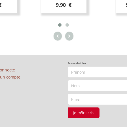
€
9.90 €
Newsletter
connecte
é un compte
je m'inscris