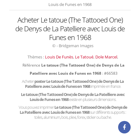
Louis de Funes en 1968
Acheter Le tatoue (The Tattooed One)
de Denys de La Patelliere avec Louis de
Funes en 1968
© - Bridgeman Images
Thèmes :
Louis De Funès
,
Le Tatoué
,
Dole Marcel
,
Référence
Le tatoue (The Tattooed One) de Denys de La
Patelliere avec Louis de Funes en 1968
: #66583
Acheter
poster Le tatoue (The Tattooed One) de Denys de La
Patelliere avec Louis de Funes en 1968
imprimée en france.
Le tatoue (The Tattooed One) de Denys de La Patelliere avec
Louis de Funes en 1968
existe en plusieurs dimensions.
Vous pouvez imprimer
Le tatoue (The Tattooed One) de Denys de
La Patelliere avec Louis de Funes en 1968
sur différents supports :
toiles, aluminium, bois, plexi, forex, sticker ou bache.