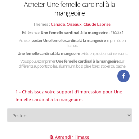
Acheter Une femelle cardinal à la
mangeoire
Thèmes :
Canada
,
Oiseaux
,
Claude Laprise
,
Référence
Une femelle cardinal à la mangeoire
: #65281
Acheter
poster Une femelle cardinal à la mangeoire
imprimée en
france.
Une femelle cardinal à la mangeoire
existe en plusieurs dimensions.
Vous pouvez imprimer
Une femelle cardinal à la mangeoire
sur
différents supports : toiles, aluminium, bois, plexi, forex, sticker ou bache.
1 - Choisissez votre support d'impression pour Une
femelle cardinal à la mangeoire:
Agrandir l'image