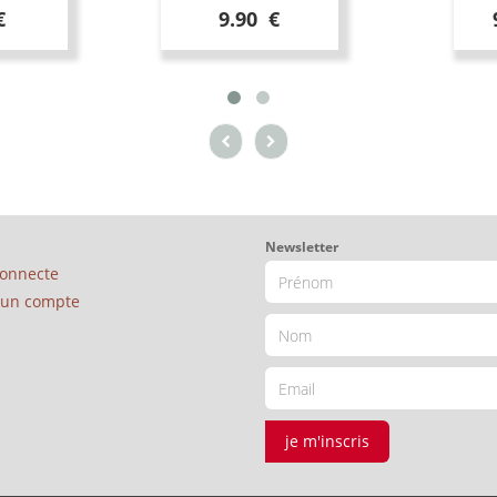
€
9.90 €
Newsletter
connecte
é un compte
je m'inscris