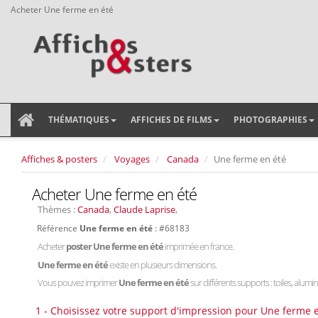
Acheter Une ferme en été
THÉMATIQUES
AFFICHES DE FILMS
PHOTOGRAPHIES
Affiches & posters
Voyages
Canada
Une ferme en été
Acheter Une ferme en été
Thèmes :
Canada
,
Claude Laprise
,
Référence
Une ferme en été
: #68183
Acheter
poster Une ferme en été
imprimée en france.
Une ferme en été
existe en plusieurs dimensions.
Vous pouvez imprimer
Une ferme en été
sur différents supports : toiles, alumin
1 - Choisissez votre support d'impression pour Une ferme e