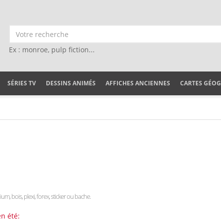
Ex : monroe, pulp fiction...
SÉRIES TV
DESSINS ANIMÉS
AFFICHES ANCIENNES
CARTES GÉO
ium, bois, plexi, forex, sticker ou bache.
n été: