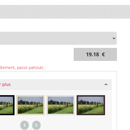
19.18 €
drement, passe partout) :
r plus