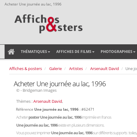
Acheter Une journée au lac, 1996
THÉMATIQUES
AFFICHES DE FILMS
PHOTOGRAPHIES
Affiches & posters
Galerie
Artistes
Arsenault David
Une jo
Acheter Une journée au lac, 1996
© - Bridgeman Images
Thèmes :
Arsenault David
,
Référence
Une journée au lac, 1996
: #62471
Acheter
poster Une journée au lac, 1996
imprimée en france.
Une journée au lac, 1996
existe en plusieurs dimensions.
Vous pouvez imprimer
Une journée au lac, 1996
sur différents supports : toiles