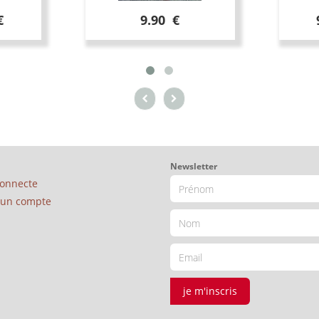
€
9.90 €
Newsletter
connecte
é un compte
je m'inscris