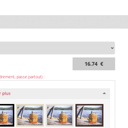
16.74 €
drement, passe partout) :
r plus