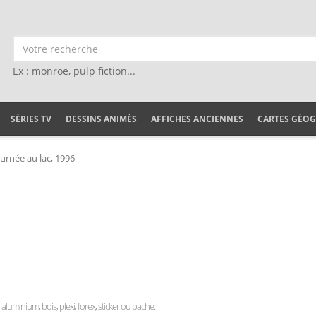
Ex : monroe, pulp fiction...
SÉRIES TV
DESSINS ANIMÉS
AFFICHES ANCIENNES
CARTES GÉO
urnée au lac, 1996
, aluminium, bois, plexi, forex, sticker ou bache.