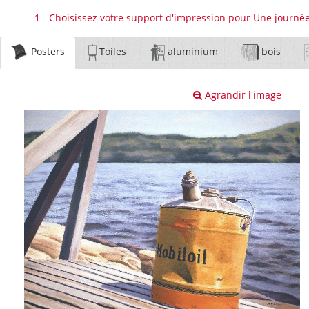
1 - Choisissez votre support d'impression pour Une journée
Posters
Toiles
aluminium
bois
Agrandir l'image