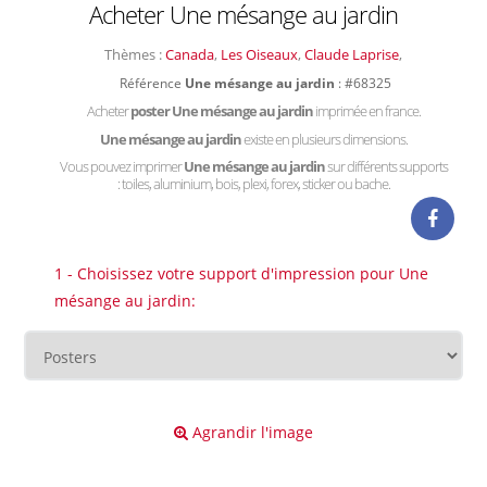
Acheter Une mésange au jardin
Thèmes :
Canada
,
Les Oiseaux
,
Claude Laprise
,
Référence
Une mésange au jardin
: #68325
Acheter
poster Une mésange au jardin
imprimée en france.
Une mésange au jardin
existe en plusieurs dimensions.
Vous pouvez imprimer
Une mésange au jardin
sur différents supports
: toiles, aluminium, bois, plexi, forex, sticker ou bache.
1 - Choisissez votre support d'impression pour Une
mésange au jardin:
Agrandir l'image