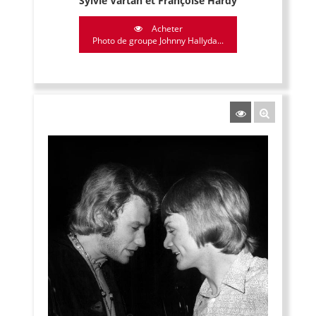
Sylvie Vartan et Françoise Hardy
Acheter
Photo de groupe Johnny Hallyda...