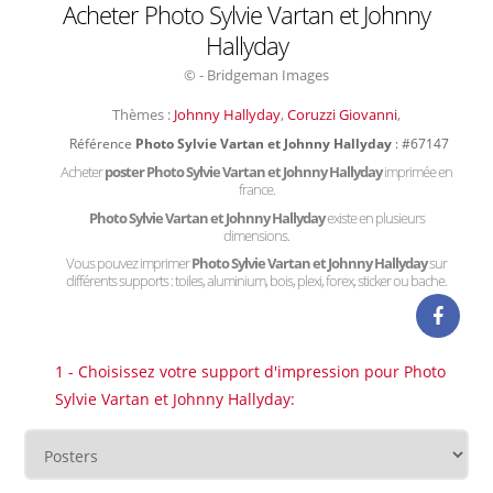
Acheter Photo Sylvie Vartan et Johnny
Hallyday
© - Bridgeman Images
Thèmes :
Johnny Hallyday
,
Coruzzi Giovanni
,
Référence
Photo Sylvie Vartan et Johnny Hallyday
: #67147
Acheter
poster Photo Sylvie Vartan et Johnny Hallyday
imprimée en
france.
Photo Sylvie Vartan et Johnny Hallyday
existe en plusieurs
dimensions.
Vous pouvez imprimer
Photo Sylvie Vartan et Johnny Hallyday
sur
différents supports : toiles, aluminium, bois, plexi, forex, sticker ou bache.
1 - Choisissez votre support d'impression pour Photo
Sylvie Vartan et Johnny Hallyday: