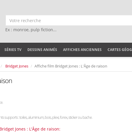
Ex : monroe, pulp fiction...
SÉRIES TV
DESSINS ANIMÉS
AFFICHES ANCIENNES
CARTES GÉO
Bridget Jones
Affiche film Bridget Jones : L'Âge de raison
aison
e.
nts supports : toiles, aluminium, bois, plexi, forex, sticker ou bache.
Bridget Jones : L'Âge de raison: