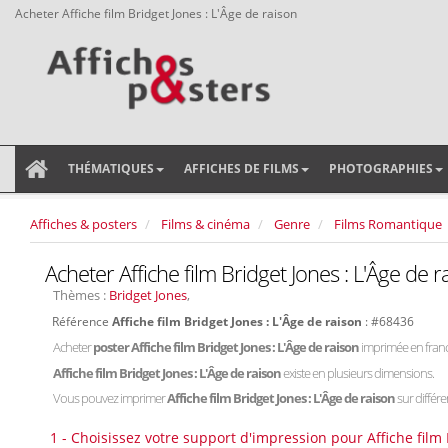
Acheter Affiche film Bridget Jones : L'Âge de raison
THÉMATIQUES
AFFICHES DE FILMS
PHOTOGRAPHIES
Affiches & posters
Films & cinéma
Genre
Films Romantique
Acheter Affiche film Bridget Jones : L'Âge de r
Thèmes :
Bridget Jones
,
Référence
Affiche film Bridget Jones : L'Âge de raison
: #68436
Acheter
poster Affiche film Bridget Jones : L'Âge de raison
imprimée en franc
Affiche film Bridget Jones : L'Âge de raison
existe en plusieurs dimensions.
Vous pouvez imprimer
Affiche film Bridget Jones : L'Âge de raison
sur différe
1 - Choisissez votre support d'impression pour Affiche film 