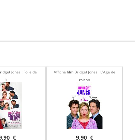
ridget Jones : Folle de
Affiche film Bridget Jones : L'Âge de
lui
raison
9.90 €
9.90 €