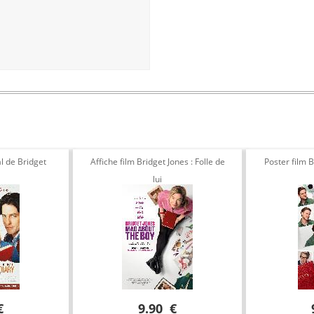
al de Bridget
Affiche film Bridget Jones : Folle de
Poster film B
lui
€
9.90 €