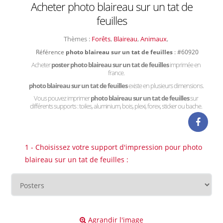
Acheter photo blaireau sur un tat de
feuilles
Thèmes :
Forêts
,
Blaireau
,
Animaux
,
Référence
photo blaireau sur un tat de feuilles
: #60920
Acheter
poster photo blaireau sur un tat de feuilles
imprimée en
france.
photo blaireau sur un tat de feuilles
existe en plusieurs dimensions.
Vous pouvez imprimer
photo blaireau sur un tat de feuilles
sur
différents supports : toiles, aluminium, bois, plexi, forex, sticker ou bache.
1 - Choisissez votre support d'impression pour photo
blaireau sur un tat de feuilles :
Agrandir l'image