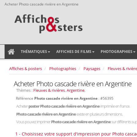
Acheter Photo cascade rivière en Argentine
THÉMATIQUES
AFFICHES DE FILMS
PHOTOGRAPHIES
Affiches & posters
Photographies
Paysages
Fleuves & rivièr
Acheter Photo cascade rivière en Argentine
Thèmes :
Fleuves & rivières
,
Argentine
,
Référence
Photo cascade rivière en Argentine
: #56395
Acheter
poster Photo cascade rivière en Argentine
imprimée en france.
Photo cascade rivière en Argentine
existe en plusieurs dimensions.
Vous pouvez imprimer
Photo cascade rivière en Argentine
sur différents sup
1 - Choisissez votre support d'impression pour Photo casca