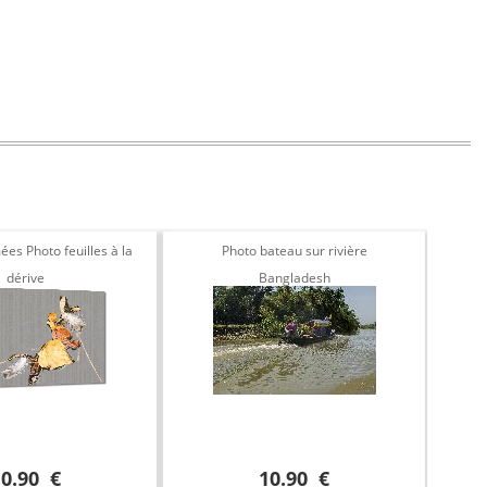
ées Photo feuilles à la
Photo bateau sur rivière
Toil
dérive
Bangladesh
10.90 €
10.90 €