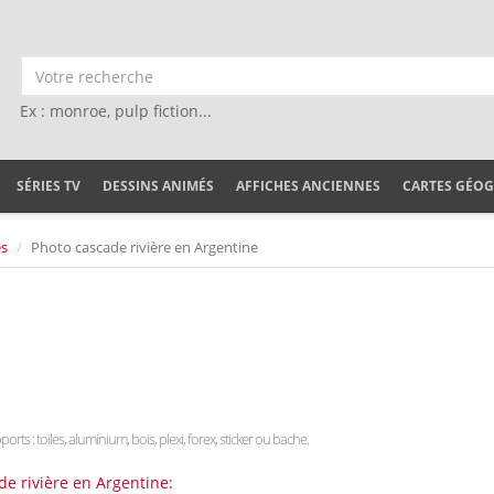
Ex : monroe, pulp fiction...
SÉRIES TV
DESSINS ANIMÉS
AFFICHES ANCIENNES
CARTES GÉO
es
Photo cascade rivière en Argentine
ports : toiles, aluminium, bois, plexi, forex, sticker ou bache.
de rivière en Argentine: