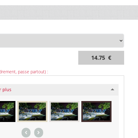
14.75 €
drement, passe partout) :
r plus