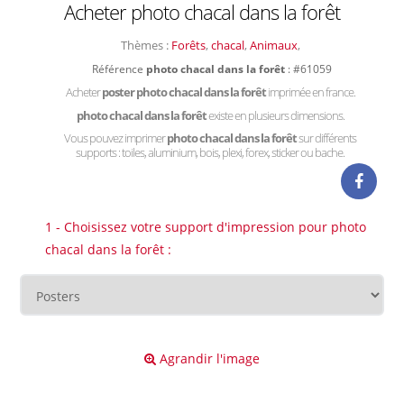
Acheter photo chacal dans la forêt
Thèmes :
Forêts
,
chacal
,
Animaux
,
Référence
photo chacal dans la forêt
: #61059
Acheter
poster photo chacal dans la forêt
imprimée en france.
photo chacal dans la forêt
existe en plusieurs dimensions.
Vous pouvez imprimer
photo chacal dans la forêt
sur différents
supports : toiles, aluminium, bois, plexi, forex, sticker ou bache.
1 - Choisissez votre support d'impression pour photo
chacal dans la forêt :
Agrandir l'image