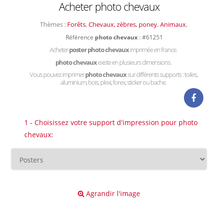
Acheter photo chevaux
Thèmes :
Forêts
,
Chevaux, zèbres, poney
,
Animaux
,
Référence
photo chevaux
: #61251
Acheter
poster photo chevaux
imprimée en france.
photo chevaux
existe en plusieurs dimensions.
Vous pouvez imprimer
photo chevaux
sur différents supports : toiles,
aluminium, bois, plexi, forex, sticker ou bache.
1 - Choisissez votre support d'impression pour photo
chevaux:
Agrandir l'image