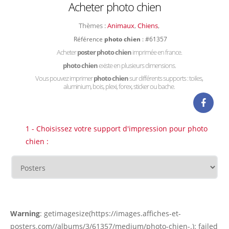
Acheter photo chien
Thèmes :
Animaux
,
Chiens
,
Référence
photo chien
: #61357
Acheter
poster photo chien
imprimée en france.
photo chien
existe en plusieurs dimensions.
Vous pouvez imprimer
photo chien
sur différents supports : toiles,
aluminium, bois, plexi, forex, sticker ou bache.
1 - Choisissez votre support d'impression pour photo
chien :
Warning
: getimagesize(https://images.affiches-et-
posters.com//albums/3/61357/medium/photo-chien-.): failed