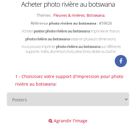
Acheter photo rivière au botswana
Thèmes :
Fleuves & rivières
,
Botswana
,
Référence
photo rivière au botswana
: #59626
Acheter
poster photo rivière au botswana
imprimée en france.
photo rivière au botswana
existe en plusieurs dimensions.
Vous pouvez imprimer
photo rivière au botswana
sur différents
supports : toiles, aluminium, bois, plexi, forex, sticker ou bache.
1 - Choisissez votre support d'impression pour photo
rivière au botswana:
Agrandir l'image