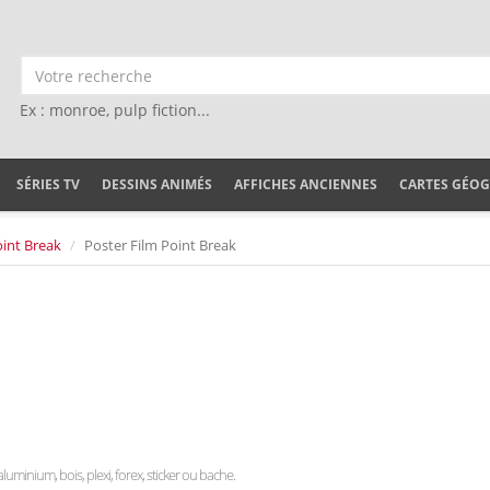
Ex : monroe, pulp fiction...
SÉRIES TV
DESSINS ANIMÉS
AFFICHES ANCIENNES
CARTES GÉO
int Break
Poster Film Point Break
 aluminium, bois, plexi, forex, sticker ou bache.