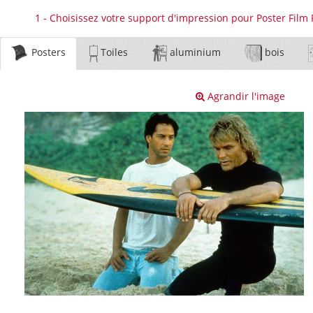
1 - Choisissez votre support d'impression pour Poster Film 
Posters
Toiles
aluminium
bois
Agrandir l'image