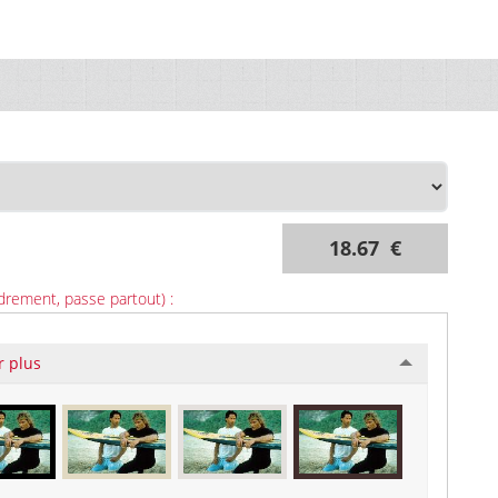
18.67 €
drement, passe partout) :
r plus