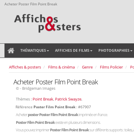
Acheter Poster Film Point Break
THÉMATIQUES
AFFICHES DE FILMS
PHOTOGRAPHIES
Affiches & posters
Films & cinéma
Genre
Films Policier
Po
Acheter Poster Film Point Break
© - Bridgeman Images
Thèmes :
Point Break
,
Patrick Swayze
,
Référence
Poster Film Point Break
: #67907
Acheter
poster Poster Film Point Break
imprimée en france.
Poster Film Point Break
existe en plusieurs dimensions.
Vous pouvez imprimer
Poster Film Point Break
sur différents supports : toiles,