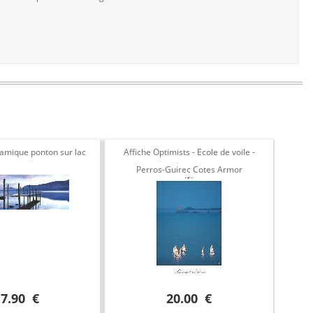
ramique ponton sur lac
Affiche Optimists - Ecole de voile -
Phot
Perros-Guirec Cotes Armor
17.90 €
20.00 €