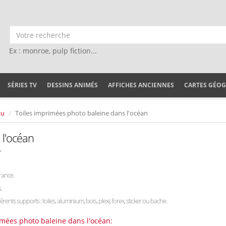
Ex : monroe, pulp fiction...
SÉRIES TV
DESSINS ANIMÉS
AFFICHES ANCIENNES
CARTES GÉO
au
Toiles imprimées photo baleine dans l'océan
 l'océan
,
rance.
.
férents supports : toiles, aluminium, bois, plexi, forex, sticker ou bache.
imées photo baleine dans l'océan: