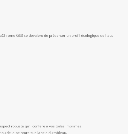
traChrome GS3 se devaient de présenter un profil écologique de haut
aspect robuste qu’il confère à vos toiles imprimés.
t ou de la peinture sur l’angle du tableau.