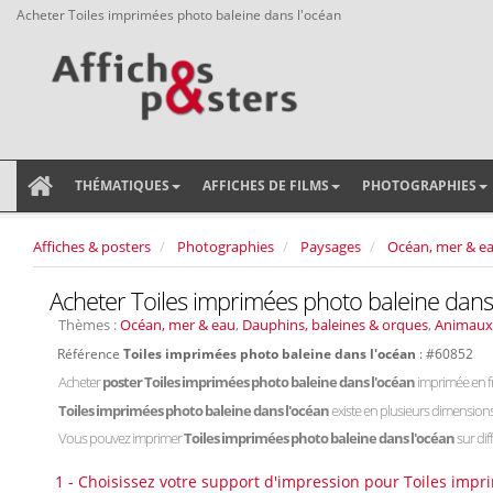
Acheter Toiles imprimées photo baleine dans l'océan
THÉMATIQUES
AFFICHES DE FILMS
PHOTOGRAPHIES
Affiches & posters
Photographies
Paysages
Océan, mer & e
Acheter Toiles imprimées photo baleine dans
Thèmes :
Océan, mer & eau
,
Dauphins, baleines & orques
,
Animaux
Référence
Toiles imprimées photo baleine dans l'océan
: #60852
Acheter
poster Toiles imprimées photo baleine dans l'océan
imprimée en f
Toiles imprimées photo baleine dans l'océan
existe en plusieurs dimensions
Vous pouvez imprimer
Toiles imprimées photo baleine dans l'océan
sur dif
1 - Choisissez votre support d'impression pour Toiles impr