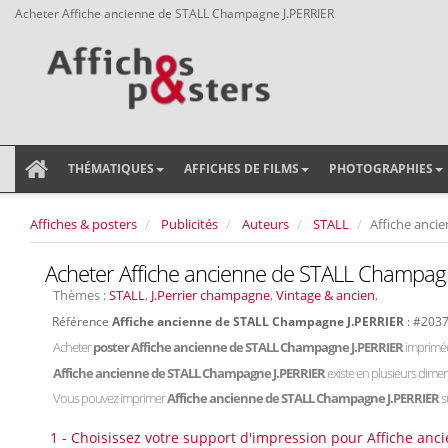
Acheter Affiche ancienne de STALL Champagne J.PERRIER
THÉMATIQUES
AFFICHES DE FILMS
PHOTOGRAPHIES
Affiches & posters
Publicités
Auteurs
STALL
Affiche anci
Acheter Affiche ancienne de STALL Champag
Thèmes :
STALL
,
J.Perrier champagne
,
Vintage & ancien
,
Référence
Affiche ancienne de STALL Champagne J.PERRIER
: #203
Acheter
poster Affiche ancienne de STALL Champagne J.PERRIER
imprimée
Affiche ancienne de STALL Champagne J.PERRIER
existe en plusieurs dime
Vous pouvez imprimer
Affiche ancienne de STALL Champagne J.PERRIER
s
1 - Choisissez votre support d'impression pour Affiche an