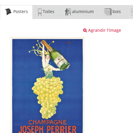
Posters
Toiles
aluminium
bois
Agrandir l'image