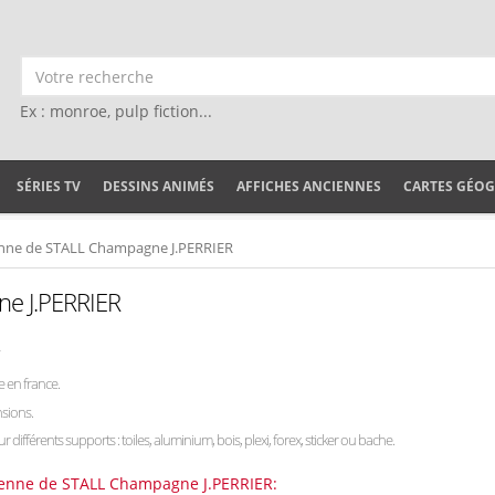
Ex : monroe, pulp fiction...
SÉRIES TV
DESSINS ANIMÉS
AFFICHES ANCIENNES
CARTES GÉO
enne de STALL Champagne J.PERRIER
ne J.PERRIER
7
 en france.
nsions.
ur différents supports : toiles, aluminium, bois, plexi, forex, sticker ou bache.
cienne de STALL Champagne J.PERRIER: