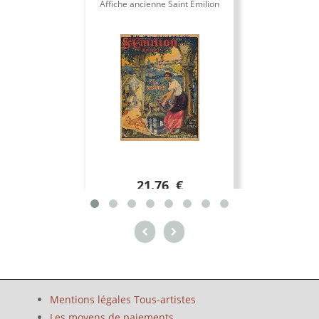
Affiche ancienne Saint Emilion
R
21.76 €
Mentions légales Tous-artistes
Les moyens de paiements