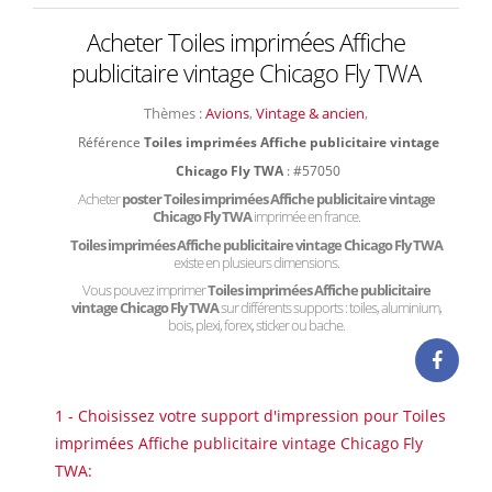
Acheter Toiles imprimées Affiche
publicitaire vintage Chicago Fly TWA
Thèmes :
Avions
,
Vintage & ancien
,
Référence
Toiles imprimées Affiche publicitaire vintage
Chicago Fly TWA
: #57050
Acheter
poster Toiles imprimées Affiche publicitaire vintage
Chicago Fly TWA
imprimée en france.
Toiles imprimées Affiche publicitaire vintage Chicago Fly TWA
existe en plusieurs dimensions.
Vous pouvez imprimer
Toiles imprimées Affiche publicitaire
vintage Chicago Fly TWA
sur différents supports : toiles, aluminium,
bois, plexi, forex, sticker ou bache.
1 - Choisissez votre support d'impression pour Toiles
imprimées Affiche publicitaire vintage Chicago Fly
TWA: