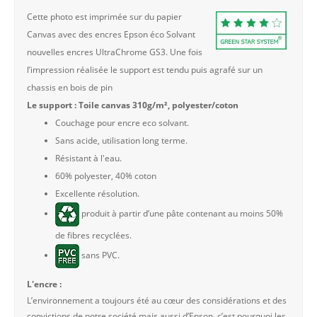
Cette photo est imprimée sur du papier
Canvas avec des encres Epson éco Solvant
nouvelles encres UltraChrome GS3. Une fois
l’impression réalisée le support est tendu puis agrafé sur un
chassis en bois de pin
Le support : Toile canvas 310g/m², polyester/coton
Couchage pour encre eco solvant.
Sans acide, utilisation long terme.
Résistant à l'eau.
60% polyester, 40% coton
Excellente résolution.
produit à partir d’une pâte contenant au moins 50%
de fibres recyclées.
sans PVC.
L'encre :
L’environnement a toujours été au cœur des considérations et des
convictions de notre société mais aussi d’Epson, c’est pourquoi les