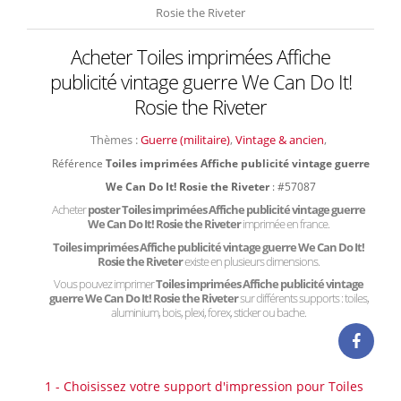
Rosie the Riveter
Acheter Toiles imprimées Affiche
publicité vintage guerre We Can Do It!
Rosie the Riveter
Thèmes :
Guerre (militaire)
,
Vintage & ancien
,
Référence
Toiles imprimées Affiche publicité vintage guerre
We Can Do It! Rosie the Riveter
: #57087
Acheter
poster Toiles imprimées Affiche publicité vintage guerre
We Can Do It! Rosie the Riveter
imprimée en france.
Toiles imprimées Affiche publicité vintage guerre We Can Do It!
Rosie the Riveter
existe en plusieurs dimensions.
Vous pouvez imprimer
Toiles imprimées Affiche publicité vintage
guerre We Can Do It! Rosie the Riveter
sur différents supports : toiles,
aluminium, bois, plexi, forex, sticker ou bache.
1 - Choisissez votre support d'impression pour Toiles