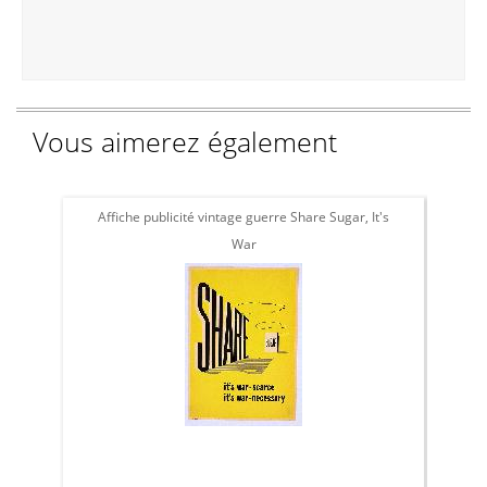
Vous aimerez également
Affiche publicité vintage guerre Share Sugar, It's
Affic
War