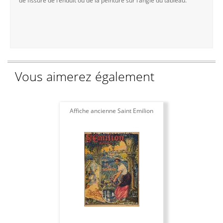
de fissure de l’enduit ou de la peinture sur l’angle du tableau.
Vous aimerez également
Affiche ancienne Saint Emilion
R