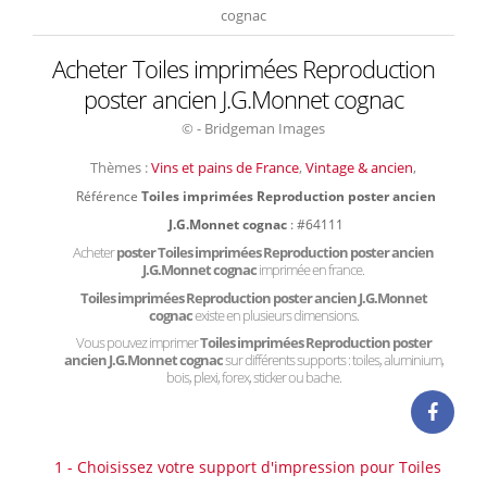
cognac
Acheter Toiles imprimées Reproduction
poster ancien J.G.Monnet cognac
© - Bridgeman Images
Thèmes :
Vins et pains de France
,
Vintage & ancien
,
Référence
Toiles imprimées Reproduction poster ancien
J.G.Monnet cognac
: #64111
Acheter
poster Toiles imprimées Reproduction poster ancien
J.G.Monnet cognac
imprimée en france.
Toiles imprimées Reproduction poster ancien J.G.Monnet
cognac
existe en plusieurs dimensions.
Vous pouvez imprimer
Toiles imprimées Reproduction poster
ancien J.G.Monnet cognac
sur différents supports : toiles, aluminium,
bois, plexi, forex, sticker ou bache.
1 - Choisissez votre support d'impression pour Toiles