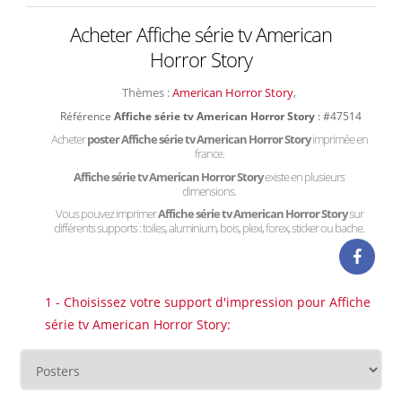
Acheter Affiche série tv American
Horror Story
Thèmes :
American Horror Story
,
Référence
Affiche série tv American Horror Story
: #47514
Acheter
poster Affiche série tv American Horror Story
imprimée en
france.
Affiche série tv American Horror Story
existe en plusieurs
dimensions.
Vous pouvez imprimer
Affiche série tv American Horror Story
sur
différents supports : toiles, aluminium, bois, plexi, forex, sticker ou bache.
1 - Choisissez votre support d'impression pour Affiche
série tv American Horror Story: