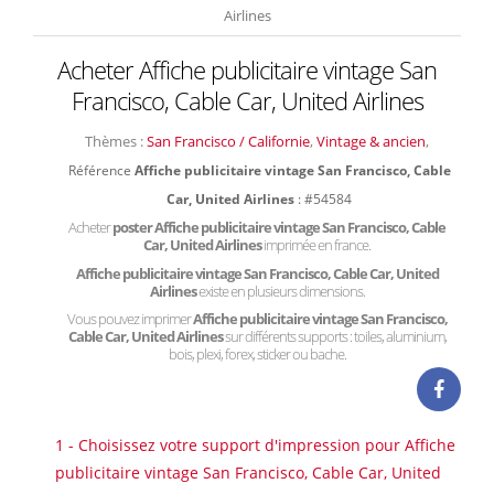
Airlines
Acheter Affiche publicitaire vintage San
Francisco, Cable Car, United Airlines
Thèmes :
San Francisco / Californie
,
Vintage & ancien
,
Référence
Affiche publicitaire vintage San Francisco, Cable
Car, United Airlines
: #54584
Acheter
poster Affiche publicitaire vintage San Francisco, Cable
Car, United Airlines
imprimée en france.
Affiche publicitaire vintage San Francisco, Cable Car, United
Airlines
existe en plusieurs dimensions.
Vous pouvez imprimer
Affiche publicitaire vintage San Francisco,
Cable Car, United Airlines
sur différents supports : toiles, aluminium,
bois, plexi, forex, sticker ou bache.
1 - Choisissez votre support d'impression pour Affiche
publicitaire vintage San Francisco, Cable Car, United