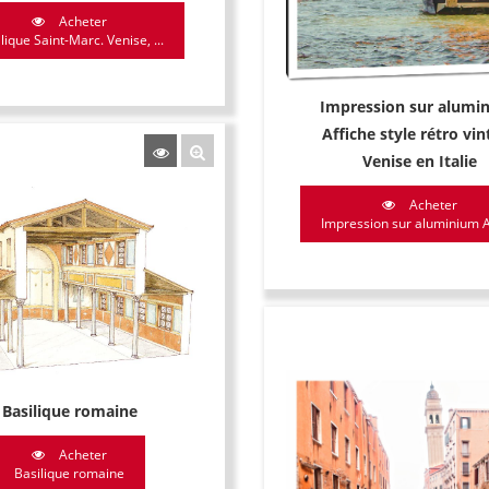
Acheter
lique Saint-Marc. Venise, ...
Impression sur alumi
Affiche style rétro vin
Venise en Italie
Acheter
Impression sur aluminium Aff
Basilique romaine
Acheter
Basilique romaine