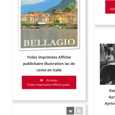
Aff
Toiles imprimées Affiche
publicitaire illustration lac de
come en Italie
Acheter
Toiles imprimées Affiche publ...
Dam
Ayr
Ayrton