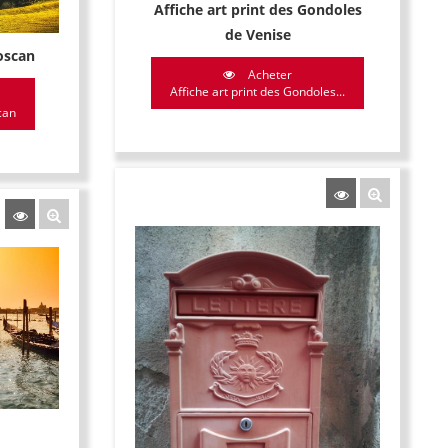
Affiche art print des Gondoles
de Venise
oscan
Acheter
Affiche art print des Gondoles...
can