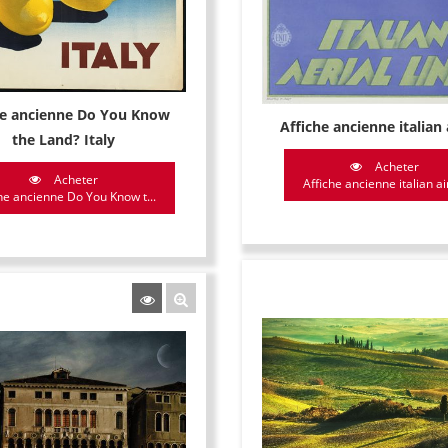
he ancienne Do You Know
Affiche ancienne italian 
the Land? Italy
Acheter
Acheter
Affiche ancienne italian airl
he ancienne Do You Know t...