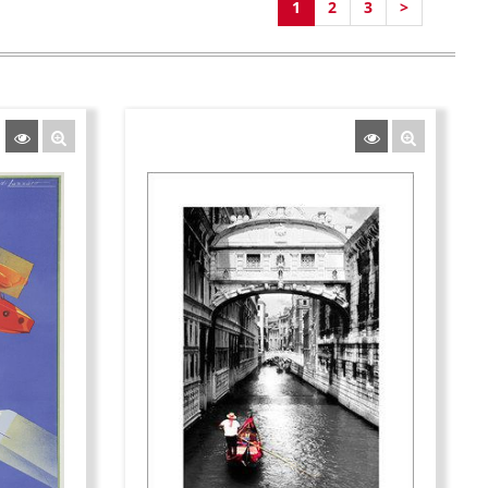
1
2
3
>