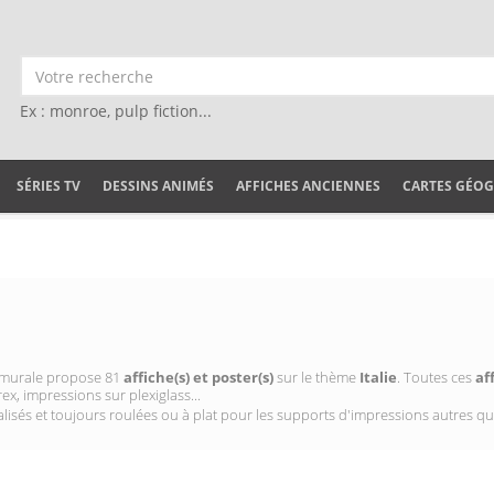
Ex : monroe, pulp fiction...
SÉRIES TV
DESSINS ANIMÉS
AFFICHES ANCIENNES
CARTES GÉO
on murale propose 81
affiche(s) et poster(s)
sur le thème
Italie
. Toutes ces
af
ex, impressions sur plexiglass...
isés et toujours roulées ou à plat pour les supports d'impressions autres qu