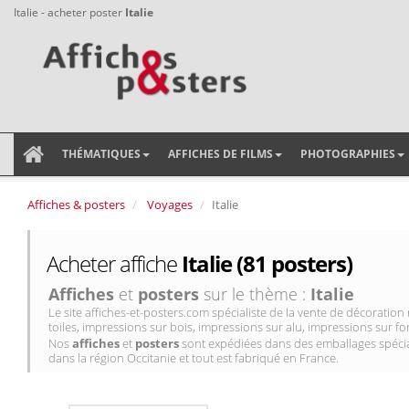
Italie - acheter poster
Italie
THÉMATIQUES
AFFICHES DE FILMS
PHOTOGRAPHIES
Affiches & posters
Voyages
Italie
Acheter affiche
Italie (81 posters)
Affiches
et
posters
sur le thème :
Italie
Le site affiches-et-posters.com spécialiste de la vente de décorati
toiles, impressions sur bois, impressions sur alu, impressions sur for
Nos
affiches
et
posters
sont expédiées dans des emballages spécial
dans la région Occitanie et tout est fabriqué en France.