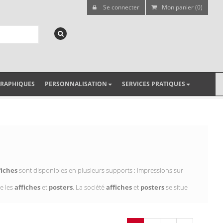
Se connecter
Mon panier (0)
GRAPHIQUES
PERSONNALISATION
SERVICES PRATIQUES
fiches
sont disponibles en plusieurs supports : impressions sur
e les
affiches
et
posters
. La société
affiches
et
posters
se situe