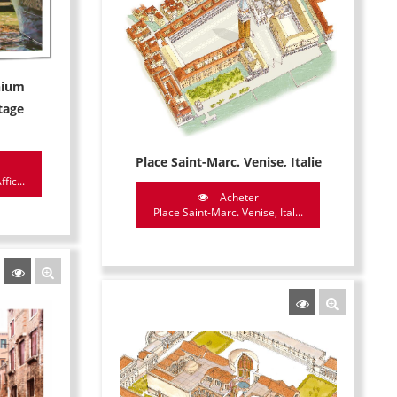
nium
tage
Place Saint-Marc. Venise, Italie
ic...
Acheter
Place Saint-Marc. Venise, Ital...