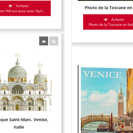
Acheter
Photo de la Toscane en 
n Hill est assis avec Ayrt...
Acheter
Photo de la Toscane en Itali
ique Saint-Marc. Venise,
Italie