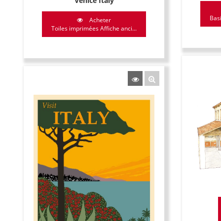
Venice Italy
Basi
Acheter
Toiles imprimées Affiche anci...