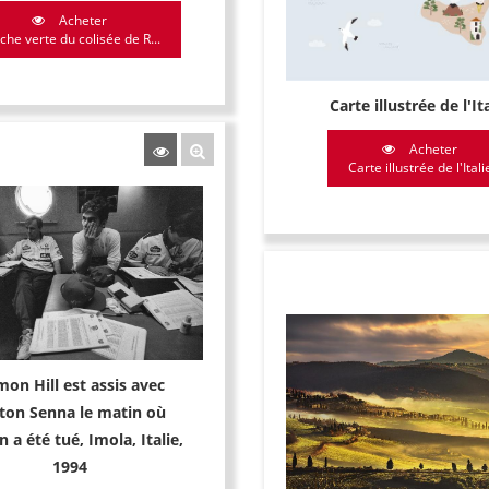
Acheter
iche verte du colisée de R...
Carte illustrée de l'It
Acheter
Carte illustrée de l'Itali
on Hill est assis avec
ton Senna le matin où
 a été tué, Imola, Italie,
1994