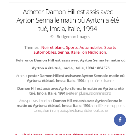
Acheter Damon Hill est assis avec
Ayrton Senna le matin où Ayrton a été
tué, Imola, Italie, 1994
© - Bridgeman Images
Thèmes :
Noir et blanc
,
Sports
,
Automobiles
,
Sports
automobiles
,
Senna
,
Italie
,
Jon Nicholson
,
Référence
Damon Hill est assis avec Ayrton Senna le matin où
Ayrton a été tué, Imola, Italie, 1994
: #64376
Acheter
poster Damon Hill est assis avec Ayrton Senna le matin où
Ayrton a été tué, Imola, Italie, 1994
imprimée en france.
Damon Hill est assis avec Ayrton Senna le matin où Ayrton a été
tué, Imola, Italie, 1994
existe en plusieurs dimensions.
Vous pouvez imprimer
Damon Hill est assis avec Ayrton Senna le
matin où Ayrton a été tué, Imola, Italie, 1994
sur différents supports
: toiles, aluminium, bois, plexi, forex, sticker ou bache.