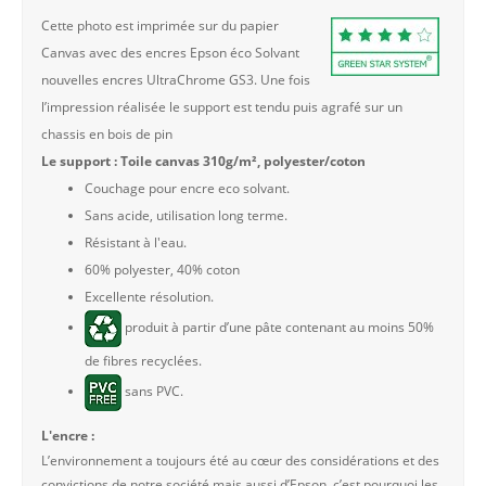
Cette photo est imprimée sur du papier
Canvas avec des encres Epson éco Solvant
nouvelles encres UltraChrome GS3. Une fois
l’impression réalisée le support est tendu puis agrafé sur un
chassis en bois de pin
Le support : Toile canvas 310g/m², polyester/coton
Couchage pour encre eco solvant.
Sans acide, utilisation long terme.
Résistant à l'eau.
60% polyester, 40% coton
Excellente résolution.
produit à partir d’une pâte contenant au moins 50%
de fibres recyclées.
sans PVC.
L'encre :
L’environnement a toujours été au cœur des considérations et des
convictions de notre société mais aussi d’Epson, c’est pourquoi les