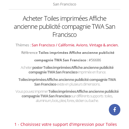
San Francisco
Acheter Toiles imprimées Affiche
ancienne publicité compagnie TWA San
Francisco
Thèmes :
San Francisco / Californie
,
Avions
,
Vintage & ancien
,
Référence
Toiles imprimées Affiche ancienne publicité
compagnie TWA San Francisco
: #56686
Acheter
poster Toiles imprimées Affiche ancienne publicité
compagnie TWA San Francisco
imprimée en france.
Toiles imprimées Affiche ancienne publicité compagnie TWA
San Francisco
existe en plusieurs dimensions.
Vous pouvez imprimer
Toiles imprimées Affiche ancienne publicité
compagnie TWA San Francisco
sur différents supports : toiles,
aluminium, bois, plexi, forex, sticker ou bache.
1 - Choisissez votre support d'impression pour Toiles