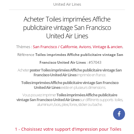
United Air Lines
Acheter Toiles imprimées Affiche
publicitaire vintage San Francisco
United Air Lines
Thèmes :
San Francisco / Californie
,
Avions
,
Vintage & ancien
,
Référence
Toiles imprimées Affiche publicitaire vintage San
Francisco United Air Lines
: #57043
Acheter
poster Toiles imprimées Affiche publicitaire vintage San
Francisco United Air Lines
imprimée en france.
Toiles imprimées Affiche publicitaire vintage San Francisco
United Air Lines
existe en plusieurs dimensions.
Vous pouvez imprimer
Toiles imprimées Affiche publicitaire
vintage San Francisco United Air Lines
sur différents supports : toiles,
aluminium, bois, plexi, forex, sticker ou bache.
1 - Choisissez votre support d'impression pour Toiles