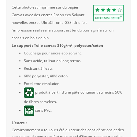
Cette photo est imprimée sur du papier
Canvas avec des encres Epson éco Solvant
nouvelles encres UltraChrome GS3. Une fois
l’impression réalisée le support est tendu puis agrafé sur un
chassis en bois de pin
Le support : Toile canvas 310g/m², polyester/coton
Couchage pour encre eco solvant.
Sans acide, utilisation long terme.
Résistant à l'eau.
60% polyester, 40% coton
Excellente résolution.
produit à partir d’une pâte contenant au moins 50%
de fibres recyclées.
sans PVC.
L'encre :
L’environnement a toujours été au cœur des considérations et des
convictions de notre société mais aussi d’Epson, c’est pourquoi les