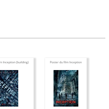
lm Inception (building)
Poster du film Inception
Pos