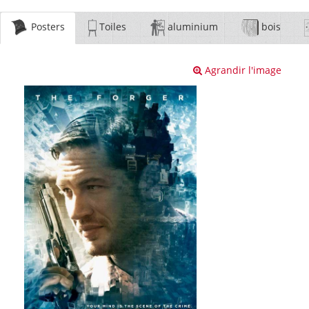
Posters
Toiles
aluminium
bois
Agrandir l'image