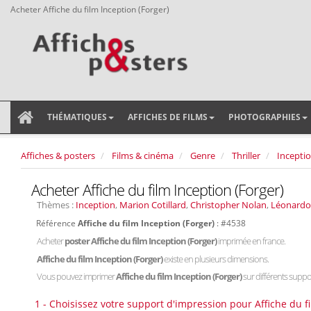
Acheter Affiche du film Inception (Forger)
THÉMATIQUES
AFFICHES DE FILMS
PHOTOGRAPHIES
Affiches & posters
Films & cinéma
Genre
Thriller
Incepti
Acheter Affiche du film Inception (Forger)
Thèmes :
Inception
,
Marion Cotillard
,
Christopher Nolan
,
Léonardo 
Référence
Affiche du film Inception (Forger)
: #4538
Acheter
poster Affiche du film Inception (Forger)
imprimée en france.
Affiche du film Inception (Forger)
existe en plusieurs dimensions.
Vous pouvez imprimer
Affiche du film Inception (Forger)
sur différents support
1 - Choisissez votre support d'impression pour Affiche du fi