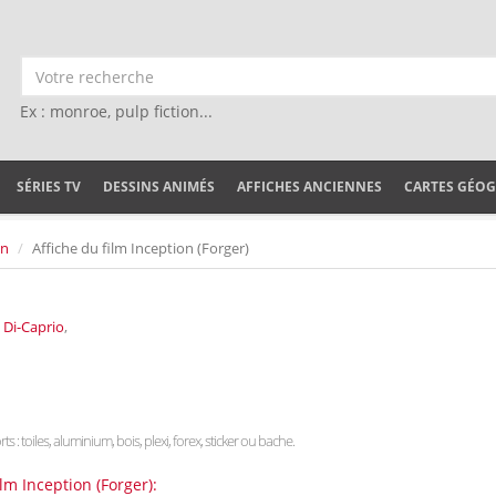
Ex : monroe, pulp fiction...
SÉRIES TV
DESSINS ANIMÉS
AFFICHES ANCIENNES
CARTES GÉO
on
Affiche du film Inception (Forger)
Di-Caprio
,
s : toiles, aluminium, bois, plexi, forex, sticker ou bache.
lm Inception (Forger):