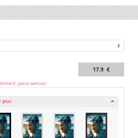
17.9 €
drement, passe partout) :
r plus