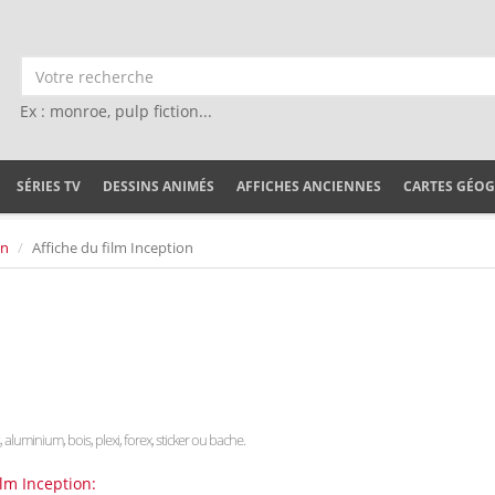
Ex : monroe, pulp fiction...
SÉRIES TV
DESSINS ANIMÉS
AFFICHES ANCIENNES
CARTES GÉO
on
Affiche du film Inception
s, aluminium, bois, plexi, forex, sticker ou bache.
ilm Inception: