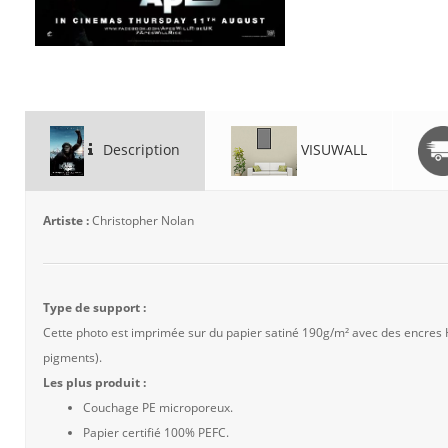
Description
VISUWALL
Artiste :
Christopher Nolan
Type de support :
Cette photo est imprimée sur du papier satiné 190g/m² avec des encres
pigments).
Les plus produit :
Couchage PE microporeux.
Papier certifié 100% PEFC.