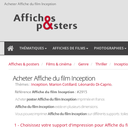
Acheter Affiche du film Inception
THÉMATIQUES
AFFICHES DE FILMS
PHOTOGRAPHIES
Affiches & posters
Films & cinéma
Genre
Thriller
Incepti
Acheter Affiche du film Inception
Thèmes :
Inception
,
Marion Cotillard
,
Léonardo Di-Caprio
,
Référence
Affiche du film Inception
: #2915
Acheter
poster Affiche du film Inception
imprimée en france.
Affiche du film Inception
existe en plusieurs dimensions.
Vous pouvez imprimer
Affiche du film Inception
sur différents supports : toile
1 - Choisissez votre support d'impression pour Affiche du f