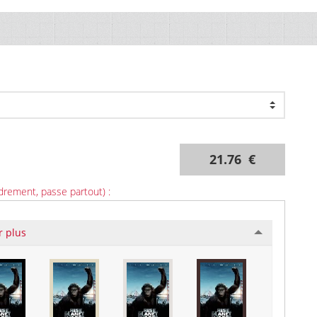
21.76 €
drement, passe partout) :
r plus