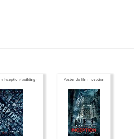
lm Inception (building)
Poster du film Inception
Pos