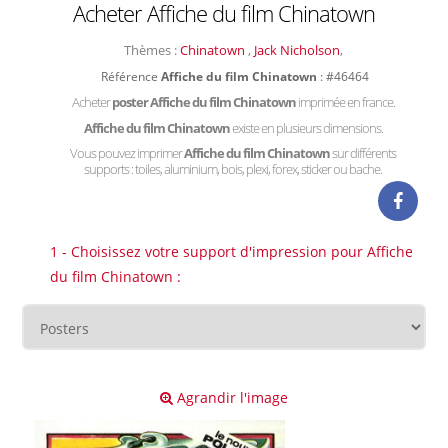
Acheter Affiche du film Chinatown
Thèmes :
Chinatown
,
Jack Nicholson
,
Référence
Affiche du film Chinatown
: #46464
Acheter
poster Affiche du film Chinatown
imprimée en france.
Affiche du film Chinatown
existe en plusieurs dimensions.
Vous pouvez imprimer
Affiche du film Chinatown
sur différents
supports : toiles, aluminium, bois, plexi, forex, sticker ou bache.
1 - Choisissez votre support d'impression pour Affiche
du film Chinatown :
Agrandir l'image