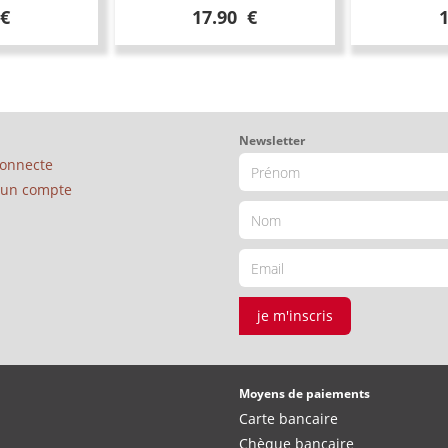
 €
17.90 €
Newsletter
connecte
é un compte
je m'inscris
Moyens de paiements
Carte bancaire
Chèque bancaire