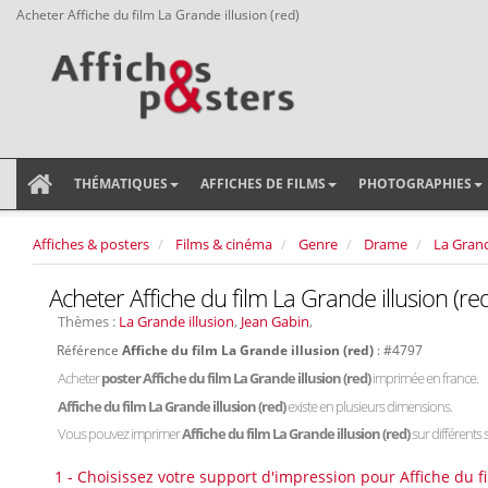
Acheter Affiche du film La Grande illusion (red)
THÉMATIQUES
AFFICHES DE FILMS
PHOTOGRAPHIES
Affiches & posters
Films & cinéma
Genre
Drame
La Grand
Acheter Affiche du film La Grande illusion (re
Thèmes :
La Grande illusion
,
Jean Gabin
,
Référence
Affiche du film La Grande illusion (red)
: #4797
Acheter
poster Affiche du film La Grande illusion (red)
imprimée en france.
Affiche du film La Grande illusion (red)
existe en plusieurs dimensions.
Vous pouvez imprimer
Affiche du film La Grande illusion (red)
sur différents 
1 - Choisissez votre support d'impression pour Affiche du fi