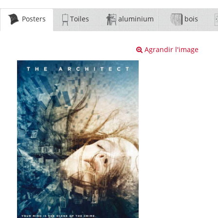
Posters
Toiles
aluminium
bois
Agrandir l'image