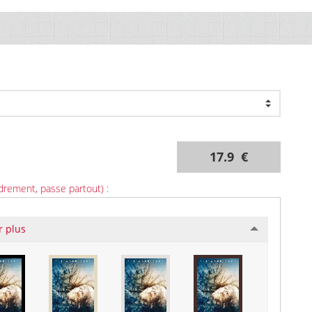
17.9 €
drement, passe partout) :
r plus