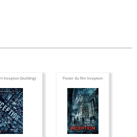
lm Inception (building)
Poster du film Inception
Pos