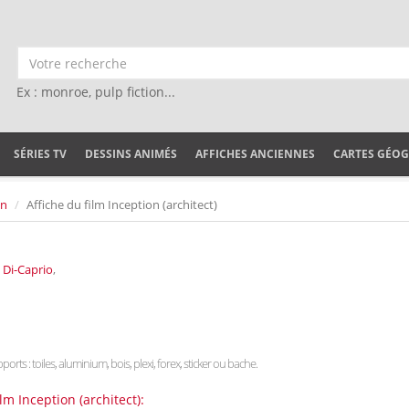
Ex : monroe, pulp fiction...
SÉRIES TV
DESSINS ANIMÉS
AFFICHES ANCIENNES
CARTES GÉO
on
Affiche du film Inception (architect)
Di-Caprio
,
ports : toiles, aluminium, bois, plexi, forex, sticker ou bache.
lm Inception (architect):