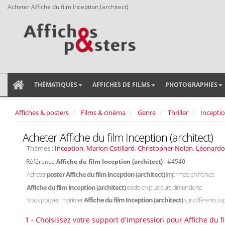
Acheter Affiche du film Inception (architect)
THÉMATIQUES
AFFICHES DE FILMS
PHOTOGRAPHIES
Affiches & posters
Films & cinéma
Genre
Thriller
Incepti
Acheter Affiche du film Inception (architect)
Thèmes :
Inception
,
Marion Cotillard
,
Christopher Nolan
,
Léonardo 
Référence
Affiche du film Inception (architect)
: #4540
Acheter
poster Affiche du film Inception (architect)
imprimée en france.
Affiche du film Inception (architect)
existe en plusieurs dimensions.
Vous pouvez imprimer
Affiche du film Inception (architect)
sur différents sup
1 - Choisissez votre support d'impression pour Affiche du fi