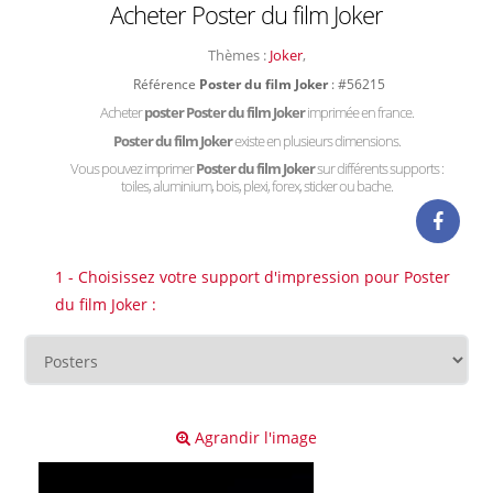
Acheter Poster du film Joker
Thèmes :
Joker
,
Référence
Poster du film Joker
: #56215
Acheter
poster Poster du film Joker
imprimée en france.
Poster du film Joker
existe en plusieurs dimensions.
Vous pouvez imprimer
Poster du film Joker
sur différents supports :
toiles, aluminium, bois, plexi, forex, sticker ou bache.
1 - Choisissez votre support d'impression pour Poster
du film Joker :
Agrandir l'image