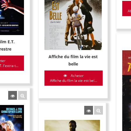
A
ilm E.T.
rrestre
Affiche du film la vie est
ter
belle
. l'extra-t...
Acheter
Affiche du film la vie est bel...