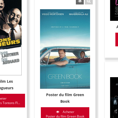
film Les
ngueurs
Poster du film Green
eter
Book
s Tontons Fl...
Acheter
Poster du film Green Book