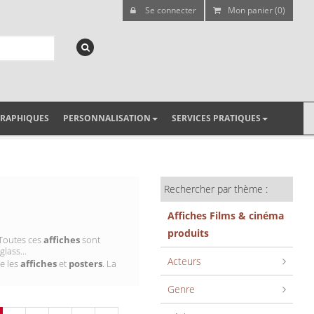
Se connecter
Mon panier (0)
GRAPHIQUES
PERSONNALISATION
SERVICES PRATIQUES
Rechercher par thème :
Affiches Films & cinéma
produits
 Toutes ces
affiches
sont
lass...
Acteurs
e les
affiches
et
posters
. La
Genre