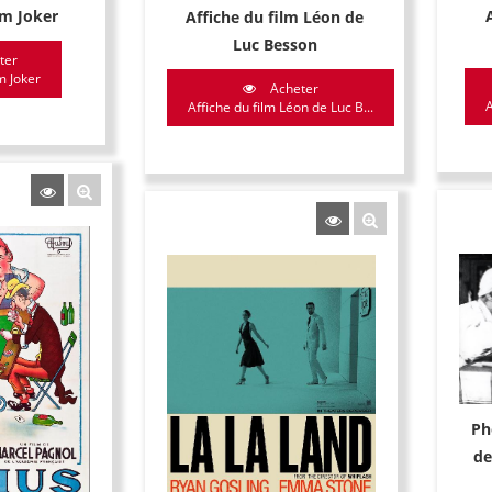
lm Joker
Affiche du film Léon de
Luc Besson
ter
m Joker
Acheter
A
Affiche du film Léon de Luc B...
Ph
de