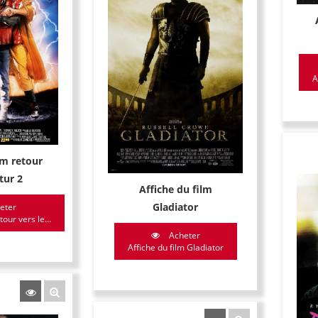
A
lm retour
utur 2
Affiche du film
Gladiator
eter
tour vers le...
Acheter
Affiche du film Gladiator