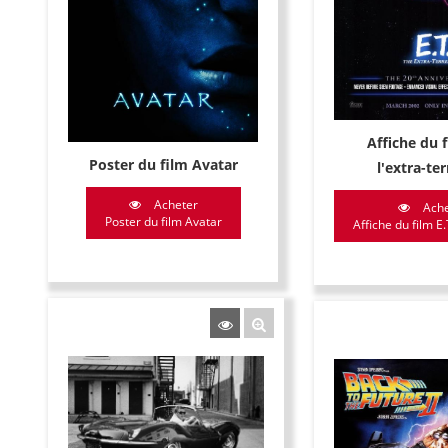
Affiche du f
Poster du film Avatar
l'extra-te
Acheter
Ache
Poster du film Avatar
Affiche du film E.T