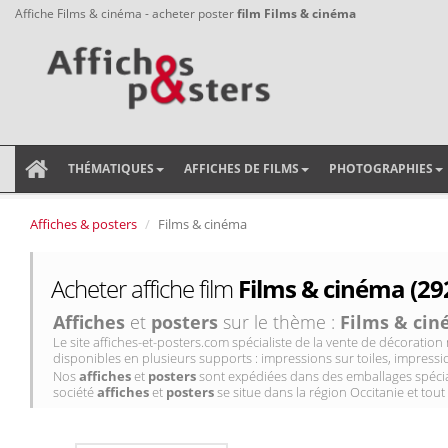
Affiche Films & cinéma - acheter poster
film Films & cinéma
THÉMATIQUES
AFFICHES DE FILMS
PHOTOGRAPHIES
Affiches & posters
Films & cinéma
Acheter affiche film
Films & cinéma (29
Affiches
et
posters
sur le thème :
Films & ci
Le site affiches-et-posters.com spécialiste de la vente de décorati
disponibles en plusieurs supports : impressions sur toiles, impressio
Nos
affiches
et
posters
sont expédiées dans des emballages spécial
société
affiches
et
posters
se situe dans la région Occitanie et tout