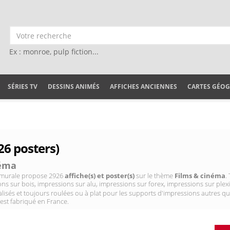
Ex : monroe, pulp fiction...
SÉRIES TV
DESSINS ANIMÉS
AFFICHES ANCIENNES
CARTES GÉO
26 posters)
néma
on murale propose 2926
affiche(s) et poster(s)
sur le thème
Films & cinéma
.
ns sur bois, impressions sur alu, impressions sur forex, impressions sur plexig
isés et toujours roulées ou à plat pour les supports d'impressions autres qu
 est fabriqué en France.