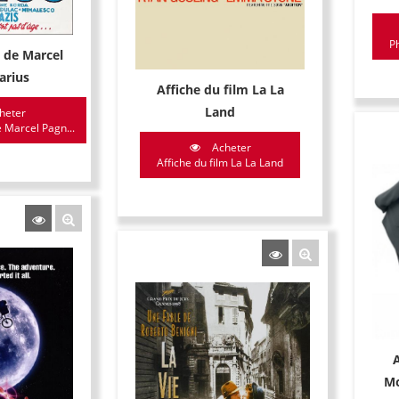
Ph
m de Marcel
arius
Affiche du film La La
Land
heter
e Marcel Pagn...
Acheter
Affiche du film La La Land
Mo