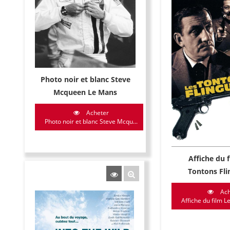
Photo noir et blanc Steve
Mcqueen Le Mans
Acheter
Photo noir et blanc Steve Mcqu...
Affiche du 
Tontons Fli
Ach
Affiche du film Le