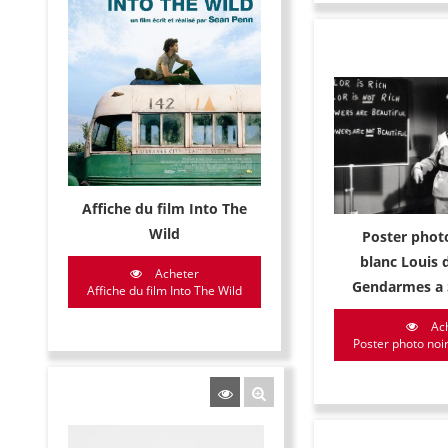
Affiche du film Into The
Wild
Poster photo
blanc Louis 
Acheter
Gendarmes a 
Affiche du film Into The Wild
Ac
Poster photo noir