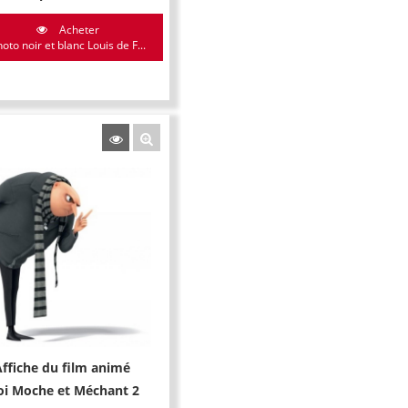
Acheter
oto noir et blanc Louis de F...
Affiche du film animé
i Moche et Méchant 2