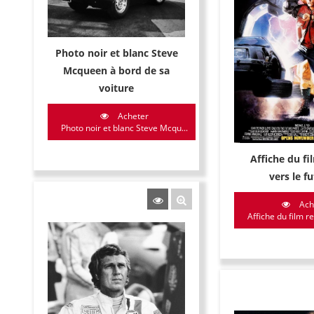
Photo noir et blanc Steve
Mcqueen à bord de sa
voiture
Acheter
Photo noir et blanc Steve Mcqu...
Affiche du fi
vers le f
Ach
Affiche du film re