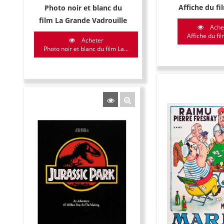
Affiche du fi
Photo noir et blanc du
film La Grande Vadrouille
Ache
Affiche du fil
Acheter
Photo noir et blanc du film La...