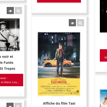
 noir et
Af
de Funès
St Tropez
heter
 et blanc Lou...
Affiche du film Taxi