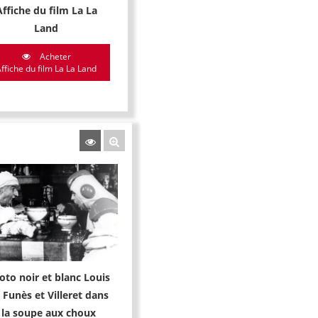
Affiche du film La La
Land
Acheter
ffiche du film La La Land
oto noir et blanc Louis
 Funès et Villeret dans
la soupe aux choux