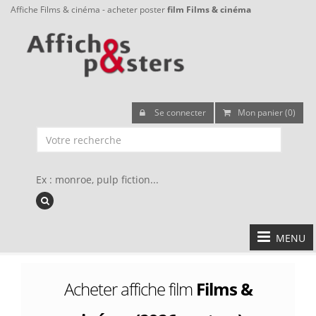
Affiche Films & cinéma - acheter poster
film Films & cinéma
Se connecter
Mon panier (0)
Ex : monroe, pulp fiction...
MENU
Acheter affiche film
Films &