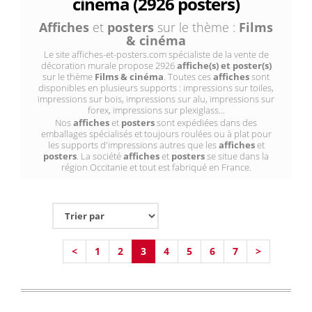
cinéma (2926 posters)
Affiches
et
posters
sur le thème :
Films
& cinéma
Le site affiches-et-posters.com spécialiste de la vente de
décoration murale propose 2926
affiche(s) et poster(s)
sur le thème
Films & cinéma
. Toutes ces
affiches
sont
disponibles en plusieurs supports : impressions sur toiles,
impressions sur bois, impressions sur alu, impressions sur
forex, impressions sur plexiglass...
Nos
affiches
et
posters
sont expédiées dans des
emballages spécialisés et toujours roulées ou à plat pour
les supports d'impressions autres que les
affiches
et
posters
. La société
affiches
et
posters
se situe dans la
région Occitanie et tout est fabriqué en France.
<
1
2
3
4
5
6
7
>