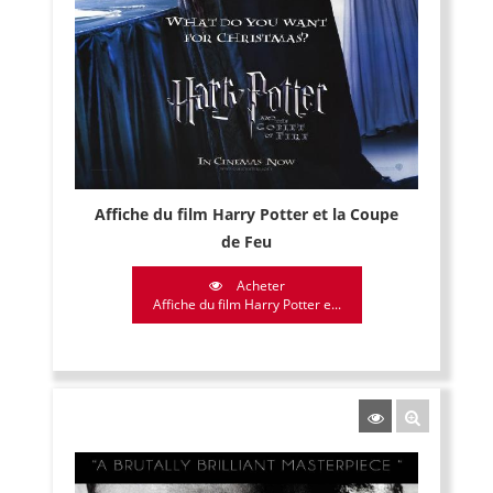
Affiche du film Harry Potter et la Coupe
de Feu
Acheter
Affiche du film Harry Potter e...