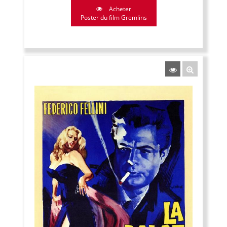
Acheter
Poster du film Gremlins