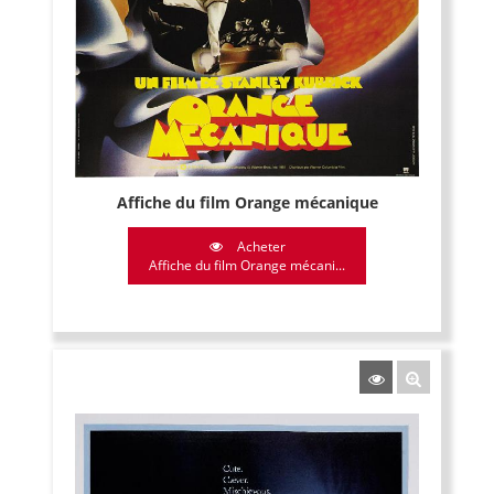
Affiche du film Orange mécanique
Acheter
Affiche du film Orange mécani...