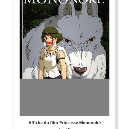
Affiche du film Princesse Mononoké