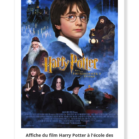
Affiche du film Harry Potter à l'école des