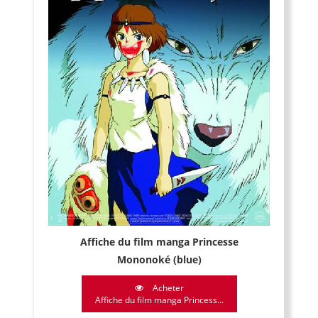
Affiche du film manga Princesse
Mononoké (blue)
Acheter
Affiche du film manga Princess...