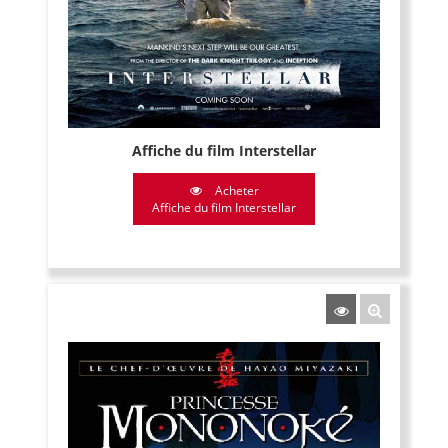
Affiche du film Interstellar
Acheter
Affiche du film Interstellar