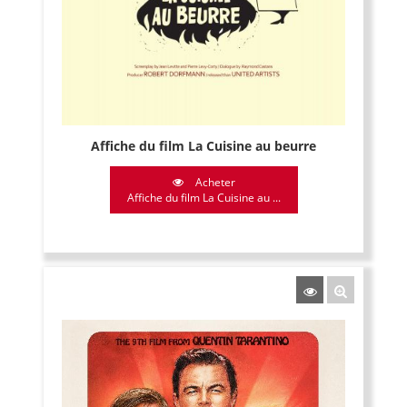
Affiche du film La Cuisine au beurre
Acheter
Affiche du film La Cuisine au ...