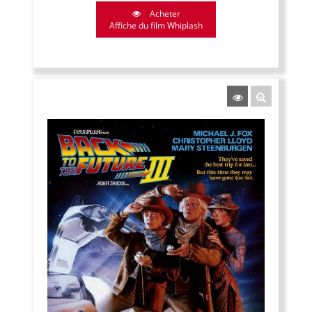
Acheter
Affiche du film Whiplash