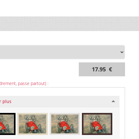
17.95 €
drement, passe partout) :
r plus