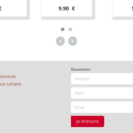
€
9.90 €
Newsletter
connecte
é un compte
je m'inscris