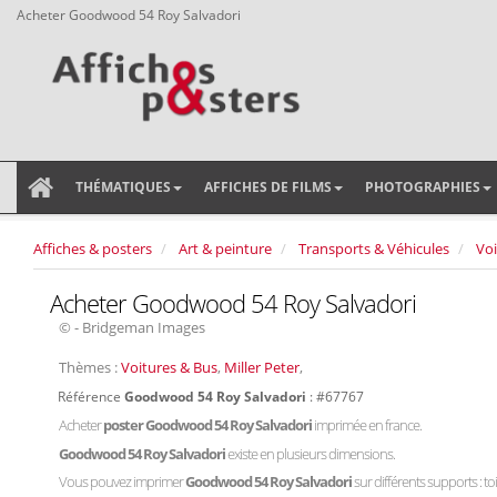
Acheter Goodwood 54 Roy Salvadori
THÉMATIQUES
AFFICHES DE FILMS
PHOTOGRAPHIES
Affiches & posters
Art & peinture
Transports & Véhicules
Voi
Acheter Goodwood 54 Roy Salvadori
© - Bridgeman Images
Thèmes :
Voitures & Bus
,
Miller Peter
,
Référence
Goodwood 54 Roy Salvadori
: #67767
Acheter
poster Goodwood 54 Roy Salvadori
imprimée en france.
Goodwood 54 Roy Salvadori
existe en plusieurs dimensions.
Vous pouvez imprimer
Goodwood 54 Roy Salvadori
sur différents supports : toi