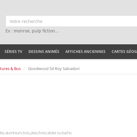
Ex : monroe, pulp fiction...
SÉRIES TV
DESSINS ANIMÉS
AFFICHES ANCIENNES
CARTES GÉO
tures & Bus
Goodwood 54 Roy Salvadori
les, aluminium, bois, plexi, forex, sticker ou bache.